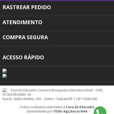
RASTREAR PEDIDO
ATENDIMENTO
COMPRA SEGURA
ACESSO RÁPIDO
Casa do Educador Livraria e Brinquedos Educativos Eireli - CNPJ:
07.935.053/0001-43
Rua Dr. Emílio Winther, 235 - Centro - Taubaté/SP | CEP 12030-000
Todos os direitos reservados á
Casa do Educador
Desenvolvido por
YESbr Agï¿½ncia Web