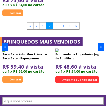
R$ 75,60 à vista
ou 1 x R$ 84,00 no cartão
«
‹
1
2
3
4
›
»
BRINQUEDOS MAIS VENDIDOS
«
»
Taco Gato Kids: Meu Primeiro
Brincando de Engenheiro Jogo
Taco Gato - Papergames
do Equilíbrio
R$ 59,40 à vista
R$ 48,60 à vista
ou 1 x R$ 66,00 no cartão
ou 1 x R$ 54,00 no cartão
Avise-me quando chegar