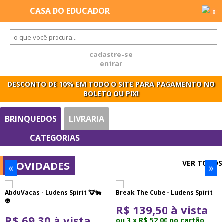
0
cadastre-se
entrar
DESCONTO DE 10% EM TODO O SITE PARA PAGAMENTO NO
BOLETO OU PIX!
BRINQUEDOS
LIVRARIA
NOVIDADES
VER TODOS
«
»
AbduVacas - Ludens Spirit 🐮🐄
Break The Cube - Ludens Spirit
👽​
R$ 139,50 à vista
R$ 69,30 à vista
ou 3 x R$ 52,00 no cartão