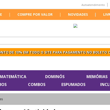
Autoatendimento
|
|
|
E
COMPRE POR VALOR
NOVIDADES
LIV
NTO DE 10% EM TODO O SITE PARA PAGAMENTO NO BOLETO O
MATEMÁTICA
DOMINÓS
MEMÓRIAS
BOS
COMBOS
ESPUMADOS
INC
es