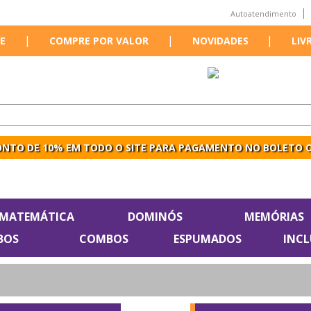
Autoatendimento
|
|
|
E
COMPRE POR VALOR
NOVIDADES
LIV
NTO DE 10% EM TODO O SITE PARA PAGAMENTO NO BOLETO O
MATEMÁTICA
DOMINÓS
MEMÓRIAS
BOS
COMBOS
ESPUMADOS
INC