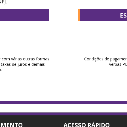
PJ.
E
r com várias outras formas
Condições de pagament
taxas de juros e demais
verbas P
.
IMENTO
ACESSO RÁPIDO