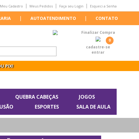
Meu Cadastro
Meus Pedidos
Faça seu Login
Esqueci a Senha
|
|
RARIA
AUTOATENDIMENTO
CONTATO
Finalizar Compra
0
cadastre-se
entrar
U PIX!
QUEBRA CABEÇAS
JOGOS
LUSÃO
ESPORTES
SALA DE AULA