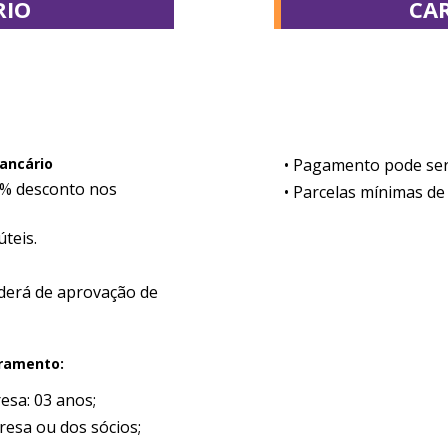
RIO
CAR
bancário
• Pagamento pode ser 
5% desconto nos
• Parcelas mínimas de
teis.
derá de aprovação de
ramento:
esa: 03 anos;
esa ou dos sócios;