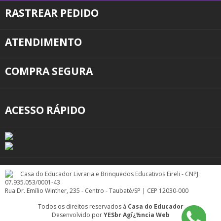
RASTREAR PEDIDO
ATENDIMENTO
COMPRA SEGURA
ACESSO RÁPIDO
Casa do Educador Livraria e Brinquedos Educativos Eireli - CNPJ:
07.935.053/0001-43
Rua Dr. Emílio Winther, 235 - Centro - Taubaté/SP | CEP 12030-000
Todos os direitos reservados á
Casa do Educador
Desenvolvido por
YESbr Agï¿½ncia Web