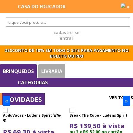
0
cadastre-se
entrar
DESCONTO DE 10% EM TODO O SITE PARA PAGAMENTO NO
BOLETO OU PIX!
BRINQUEDOS
LIVRARIA
NOVIDADES
VER TODOS
«
»
AbduVacas - Ludens Spirit 🐮🐄
Break The Cube - Ludens Spirit
👽​
R$ 139,50 à vista
R$ 69,30 à vista
ou 3 x R$ 52,00 no cartão