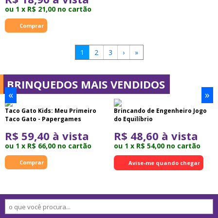
ou 1 x R$ 21,00 no cartão
1
2
3
›
»
BRINQUEDOS MAIS VENDIDOS
«
»
Taco Gato Kids: Meu Primeiro
Brincando de Engenheiro Jogo
Taco Gato - Papergames
do Equilíbrio
R$ 59,40 à vista
R$ 48,60 à vista
ou 1 x R$ 66,00 no cartão
ou 1 x R$ 54,00 no cartão
Avise-me quando chegar