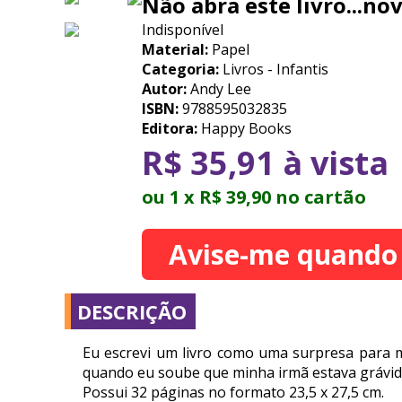
Não abra este livro...n
Indisponível
Material:
Papel
Categoria:
Livros - Infantis
Autor:
Andy Lee
ISBN:
9788595032835
Editora:
Happy Books
R$ 35,91 à vista
ou 1 x R$ 39,90 no cartão
Avise-me quando
DESCRIÇÃO
Eu escrevi um livro como uma surpresa para mi
quando eu soube que minha irmã estava grávida 
Possui 32 páginas no formato 23,5 x 27,5 cm.