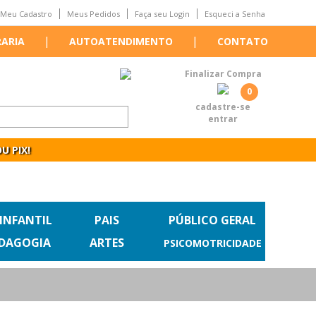
Meu Cadastro
Meus Pedidos
Faça seu Login
Esqueci a Senha
|
|
RARIA
AUTOATENDIMENTO
CONTATO
Finalizar Compra
0
cadastre-se
entrar
U PIX!
 INFANTIL
PAIS
PÚBLICO GERAL
EDAGOGIA
ARTES
PSICOMOTRICIDADE