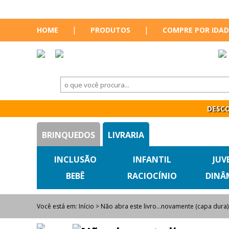
|
|
HOME
PRODUTOS
COMPRE POR IDAD
DESCO
BRINQUEDOS
LIVRARIA
INCLUSÃO
INFANTIL
JUV
BEBÊ
RACIOCÍNIO
DINÂ
Você está em:
Início
> Não abra este livro...novamente (capa dura)