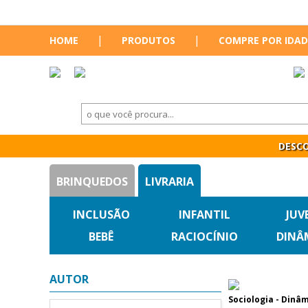
|
|
HOME
PRODUTOS
COMPRE POR IDAD
DESCO
BRINQUEDOS
LIVRARIA
INCLUSÃO
INFANTIL
JUV
BEBÊ
RACIOCÍNIO
DINÂ
AUTOR
Sociologia - Dinâ