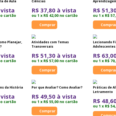
la de Aula
Ciências
Aprendizage
 vista
R$ 37,80 à vista
R$ 51,30
no cartão
ou 1 x R$ 42,00 no cartão
ou 1 x R$ 57
omo Planejar,
Atividades com Temas
Lecionando Fi
?
Transversais
Adolescentes
 vista
R$ 51,30 à vista
R$ 63,00
no cartão
ou 1 x R$ 57,00 no cartão
ou 1 x R$ 70
ns da História
Por que Avaliar? Como Avaliar?
Práticas de A
Letramento
 vista
R$ 49,50 à vista
R$ 48,60
no cartão
ou 1 x R$ 55,00 no cartão
ou 1 x R$ 54