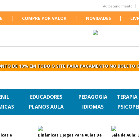
Autoatendimento
|
|
|
E
COMPRE POR VALOR
NOVIDADES
LIV
NTO DE 10% EM TODO O SITE PARA PAGAMENTO NO BOLETO O
ENIL
EDUCADORES
PEDAGOGIA
TERAPIA
MICAS
PLANOS AULA
IDIOMAS
PSICOP
micas e
Dinâmicas E Jogos Para Aulas De
Sala de Aula: 