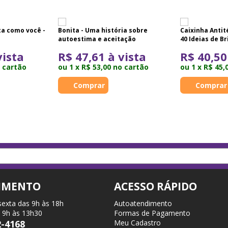
ta como você -
Bonita - Uma história sobre
Caixinha Antit
autoestima e aceitação
40 Ideias de B
vista
R$ 47,61 à vista
R$ 40,50
o cartão
ou 1 x R$ 53,00 no cartão
ou 1 x R$ 45,
IMENTO
ACESSO RÁPIDO
sexta das 9h às 18h
Autoatendimento
 9h às 13h30
Formas de Pagamento
2-4168
Meu Cadastro