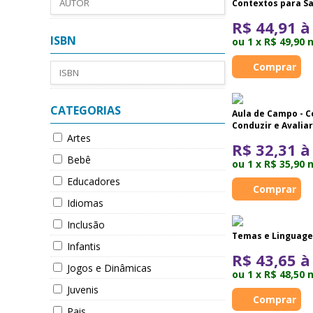
Contextos para Sa
R$ 44,91 à
ISBN
ou 1 x R$ 49,90 
CATEGORIAS
Aula de Campo - C
Conduzir e Avaliar
Artes
R$ 32,31 à
Bebê
ou 1 x R$ 35,90 
Educadores
Idiomas
Inclusão
Temas e Linguage
Infantis
R$ 43,65 à
Jogos e Dinâmicas
ou 1 x R$ 48,50 
Juvenis
Pais