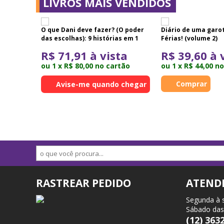
LIVROS MAIS VENDIDOS
as
O que Dani deve fazer? (O poder
Diário de uma garo
das escolhas): 9 histórias em 1
Férias! (volume 2)
ta
R$ 71,91 à vista
R$ 39,60 à 
tão
ou 1 x R$ 80,00 no cartão
ou 1 x R$ 44,00 n
Avise-me quando chegar
RASTREAR PEDIDO
ATEND
Segunda à 
Sábado das
(12) 363