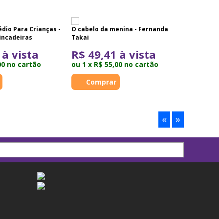
édio Para Crianças -
O cabelo da menina - Fernanda
Brincando
rincadeiras
Takai
para viag
divertido
 à vista
R$ 49,41 à vista
R$ 44
00 no cartão
ou 1 x R$ 55,00 no cartão
ou 1 x R
«
»