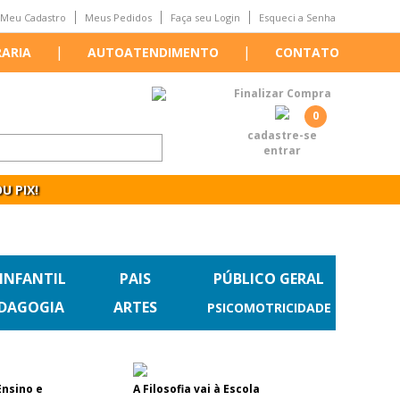
Meu Cadastro
Meus Pedidos
Faça seu Login
Esqueci a Senha
|
|
RARIA
AUTOATENDIMENTO
CONTATO
Finalizar Compra
0
cadastre-se
entrar
U PIX!
 INFANTIL
PAIS
PÚBLICO GERAL
EDAGOGIA
ARTES
PSICOMOTRICIDADE
Ensino e
A Filosofia vai à Escola