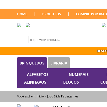
|
|
HOME
PRODUTOS
COMPRE POR IDAD
DESCO
BRINQUEDOS
LIVRARIA
ALFABETOS
NUMERAIS
ALINHAVOS
BLOCOS
CU
Você está em:
Início
> Jogo Slide Papergames