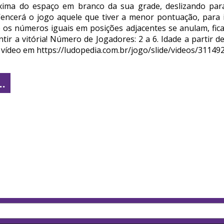
óxima do espaço em branco da sua grade, deslizando p
ncerá o jogo aquele que tiver a menor pontuação, para i
e os números iguais em posições adjacentes se anulam, f
ir a vitória! Número de Jogadores: 2 a 6. Idade a partir 
 vídeo em https://ludopedia.com.br/jogo/slide/videos/31149
.