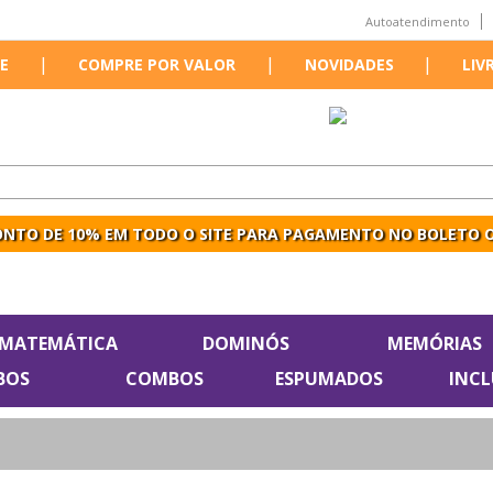
Autoatendimento
|
|
|
E
COMPRE POR VALOR
NOVIDADES
LIV
NTO DE 10% EM TODO O SITE PARA PAGAMENTO NO BOLETO O
MATEMÁTICA
DOMINÓS
MEMÓRIAS
BOS
COMBOS
ESPUMADOS
INC