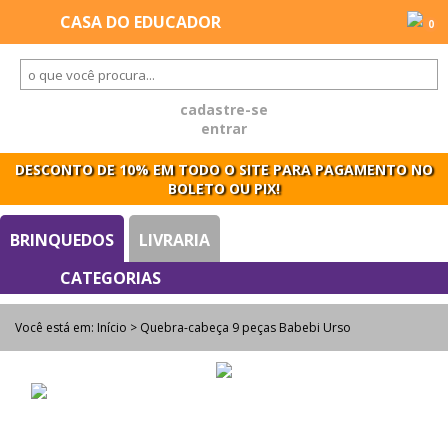
0
cadastre-se
entrar
DESCONTO DE 10% EM TODO O SITE PARA PAGAMENTO NO
BOLETO OU PIX!
BRINQUEDOS
LIVRARIA
Você está em:
Início
> Quebra-cabeça 9 peças Babebi Urso