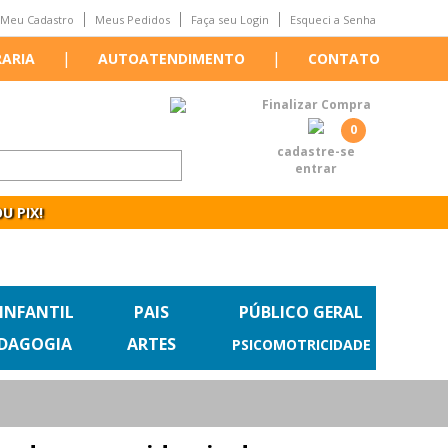
Meu Cadastro
Meus Pedidos
Faça seu Login
Esqueci a Senha
|
|
RARIA
AUTOATENDIMENTO
CONTATO
Finalizar Compra
0
cadastre-se
entrar
U PIX!
 INFANTIL
PAIS
PÚBLICO GERAL
EDAGOGIA
ARTES
PSICOMOTRICIDADE