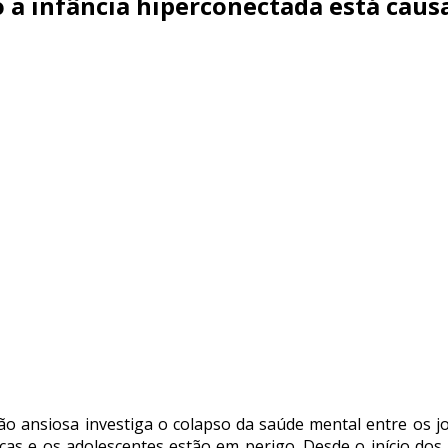
o a infância hiperconectada está cau
ção ansiosa investiga o colapso da saúde mental entre os
ianças e os adolescentes estão em perigo. Desde o início do