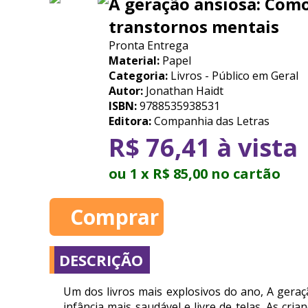
A geração ansiosa: Com
transtornos mentais
Pronta Entrega
Material:
Papel
Categoria:
Livros - Público em Geral
Autor:
Jonathan Haidt
ISBN:
9788535938531
Editora:
Companhia das Letras
R$ 76,41 à vista
ou 1 x R$ 85,00 no cartão
DESCRIÇÃO
Um dos livros mais explosivos do ano, A gera
infância mais saudável e livre de telas. As cr