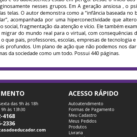
iginosamente nesses grupos. Em A geração ansiosa , o psic
as telas. O autor demonstra como a “infância baseada no b
lular”, acompanhada por uma hiperconectividade que alter
o social, fragmentação da atenção e vício. Ele também exam
migrar do mundo real para o virtual, com consequências de
a o que pais, professores, escolas, empresas de tecnologia 
mais profundos. Um plano de ação que não podemos nos dar
mas da sociedade como um todo. Possui 440 páginas.
IMENTO
ACESSO RÁPIDO
sexta das 9h às 18h
Autoatendimento
 9h às 13h30
Formas de Pagamento
2-4168
Meu Cadastro
Meus Pedidos
6-2336
Produtos
casadoeducador.com
Livraria