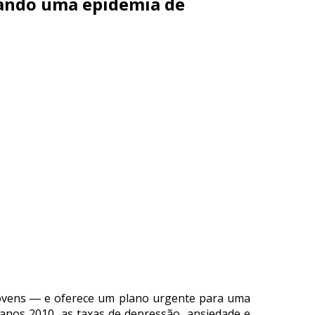
sando uma epidemia de
 jovens ― e oferece um plano urgente para uma
s anos 2010, as taxas de depressão, ansiedade e