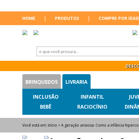
|
|
HOME
PRODUTOS
COMPRE POR IDAD
DESCO
BRINQUEDOS
LIVRARIA
INCLUSÃO
INFANTIL
JUV
BEBÊ
RACIOCÍNIO
DINÂ
Você está em:
Início
> A geração ansiosa: Como a infância hiperc