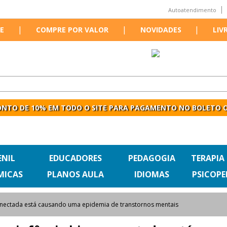
Autoatendimento
|
|
|
E
COMPRE POR VALOR
NOVIDADES
LIV
NTO DE 10% EM TODO O SITE PARA PAGAMENTO NO BOLETO O
ENIL
EDUCADORES
PEDAGOGIA
TERAPIA
MICAS
PLANOS AULA
IDIOMAS
PSICOP
onectada está causando uma epidemia de transtornos mentais