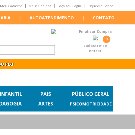
Meu Cadastro
Meus Pedidos
Faça seu Login
Esqueci a Senha
|
|
RARIA
AUTOATENDIMENTO
CONTATO
Finalizar Compra
0
cadastre-se
entrar
U PIX!
 INFANTIL
PAIS
PÚBLICO GERAL
EDAGOGIA
ARTES
PSICOMOTRICIDADE