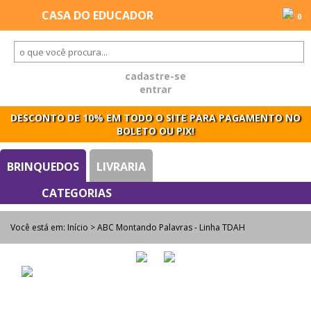
0
cadastre-se
entrar
DESCONTO DE 10% EM TODO O SITE PARA PAGAMENTO NO
BOLETO OU PIX!
BRINQUEDOS
LIVRARIA
Você está em:
Início
> ABC Montando Palavras - Linha TDAH