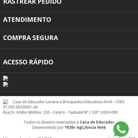
RASTREAR PEDIDO
ATENDIMENTO
COMPRA SEGURA
ACESSO RÁPIDO
Casa do Educador Livraria e Brinquedos Educativos Eireli - CNPJ:
07.935.053/0001-43
Rua Dr. Emílio Winther, 235 - Centro - Taubaté/SP | CEP 12030-000
Todos os direitos reservados á
Casa do Educador
Desenvolvido por
YESbr Agï¿½ncia Web