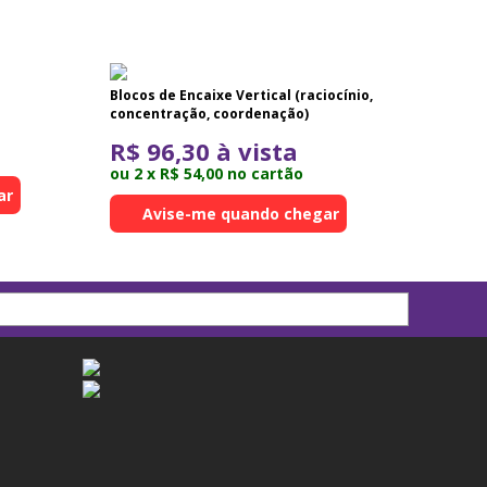
Blocos de Encaixe Vertical (raciocínio,
concentração, coordenação)
R$ 96,30 à vista
ou 2 x R$ 54,00 no cartão
ar
Avise-me quando chegar