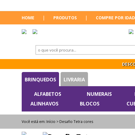
|
|
HOME
PRODUTOS
COMPRE POR IDAD
DESCO
BRINQUEDOS
LIVRARIA
ALFABETOS
NUMERAIS
ALINHAVOS
BLOCOS
CU
Você está em:
Início
> Desafio Tetra cores