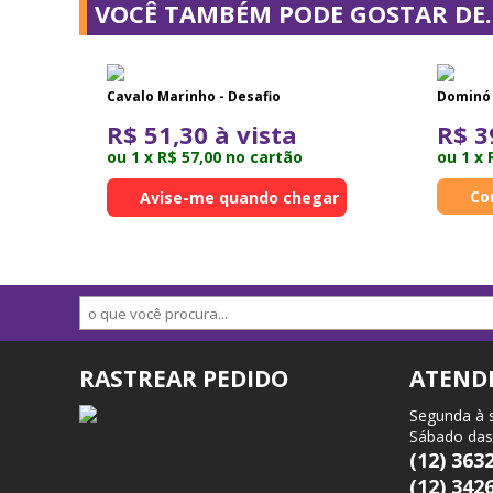
VOCÊ TAMBÉM PODE GOSTAR DE..
Cavalo Marinho - Desafio
Dominó 
R$ 51,30 à vista
R$ 3
ou 1 x R$ 57,00 no cartão
ou 1 x 
Avise-me quando chegar
RASTREAR PEDIDO
ATEND
Segunda à 
Sábado das
(12) 363
(12) 342