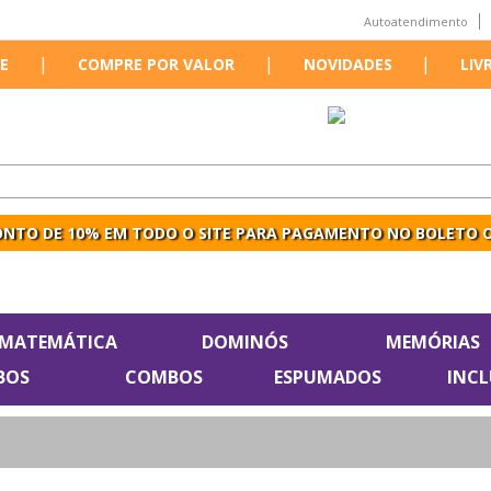
Autoatendimento
|
|
|
E
COMPRE POR VALOR
NOVIDADES
LIV
NTO DE 10% EM TODO O SITE PARA PAGAMENTO NO BOLETO O
MATEMÁTICA
DOMINÓS
MEMÓRIAS
BOS
COMBOS
ESPUMADOS
INC