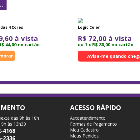
.
das 4 Cores
Logic Color
9,60 à vista
R$ 72,00 à vista
R$ 44,00 no cartão
ou 1 x R$ 80,00 no cartão
Avise-me quando cheg
IMENTO
ACESSO RÁPIDO
sexta das 9h às 18h
Autoatendimento
 9h às 13h30
Formas de Pagamento
2-4168
Meu Cadastro
Meus Pedidos
6-2336