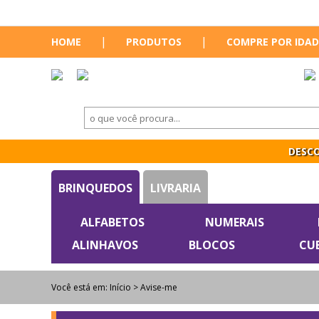
|
|
HOME
PRODUTOS
COMPRE POR IDAD
DESCO
BRINQUEDOS
LIVRARIA
ALFABETOS
NUMERAIS
ALINHAVOS
BLOCOS
CU
Você está em:
Início
> Avise-me