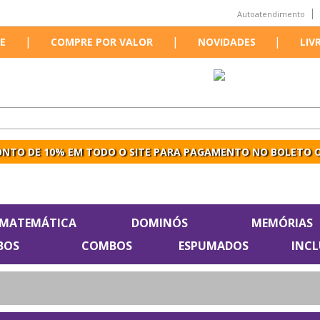
Autoatendimento
|
|
|
E
COMPRE POR VALOR
NOVIDADES
LIV
NTO DE 10% EM TODO O SITE PARA PAGAMENTO NO BOLETO O
MATEMÁTICA
DOMINÓS
MEMÓRIAS
BOS
COMBOS
ESPUMADOS
INC