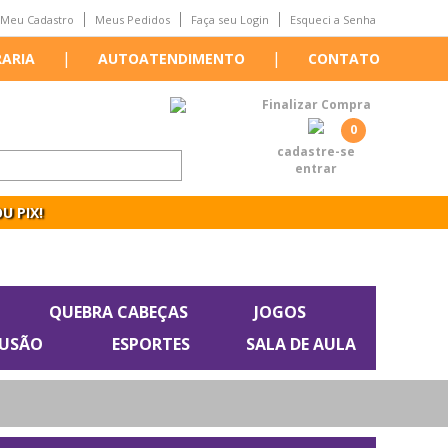
Meu Cadastro
Meus Pedidos
Faça seu Login
Esqueci a Senha
|
|
RARIA
AUTOATENDIMENTO
CONTATO
Finalizar Compra
0
cadastre-se
entrar
U PIX!
QUEBRA CABEÇAS
JOGOS
LUSÃO
ESPORTES
SALA DE AULA